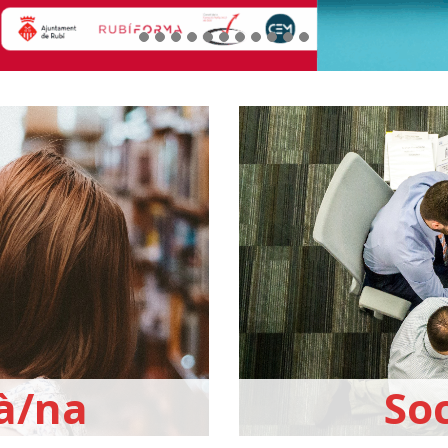
à/na
So