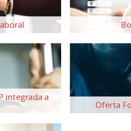
Laboral
Bo
P integrada a
Oferta F