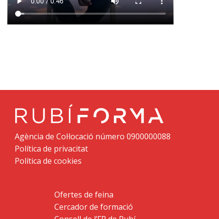
Agència de Col·locació número 0900000088
Política de privacitat
Política de cookies
Ofertes de feina
Cercador de formació
Consell de l’FP de Rubí