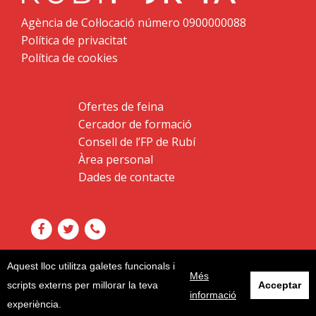
Agència de Col·locació número 0900000088
Política de privacitat
Política de cookies
Ofertes de feina
Cercador de formació
Consell de l’FP de Rubí
Àrea personal
Dades de contacte
Aquest lloc utilitza galetes funcionals i
Més
scripts externs per millorar la teva
Acceptar
informació
experiència.