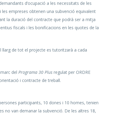
s demandants d’ocupació a les necessitats de les
i les empreses obtenen una subvenció equivalent
ant la duració del contracte que podrà ser a mitja
us fiscals i les bonificacions en les quotes de la
llarg de tot el projecte es tutoritzarà a cada
l marc del
Programa 30 Plus
regulat per ORDRE
ientació i contracte de treball.
 persones participants, 10 dones i 10 homes, tenien
s no van demanar la subvenció. De les altres 18,