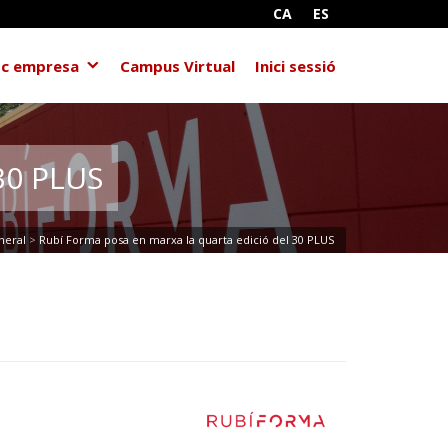
CA
ES
c empresa
Campus Virtual
Inici sessió
30 PLUS
neral
>
Rubí Forma posa en marxa la quarta edició del 30 PLUS