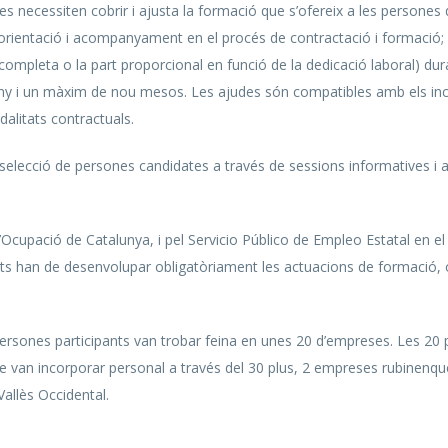
eses necessiten cobrir i ajusta la formació que s’ofereix a les persone
ientació i acompanyament en el procés de contractació i formació; 
completa o la part proporcional en funció de la dedicació laboral) dur
 i un màxim de nou mesos. Les ajudes són compatibles amb els incenti
alitats contractuals.
elecció de persones candidates a través de sessions informatives i al 
’Ocupació de Catalunya, i pel Servicio Público de Empleo Estatal en e
ts han de desenvolupar obligatòriament les actuacions de formació, or
s persones participants van trobar feina en unes 20 d’empreses. Les 20
 van incorporar personal a través del 30 plus, 2 empreses rubinenque
Vallès Occidental.