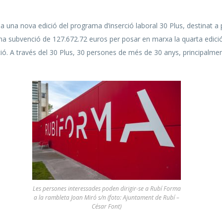
 una nova edició del programa d’inserció laboral 30 Plus, destinat a
ut una subvenció de 127.672.72 euros per posar en marxa la quarta edi
ció. A través del 30 Plus, 30 persones de més de 30 anys, principalment
Les persones interessades poden dirigir-se a Rubí Forma
a la rambleta Joan Miró s/n (foto: Ajuntament de Rubí –
César Font)