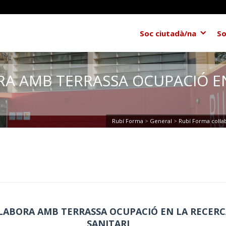
Soc ciutadà/na
So
RA AMB TERRASSA OCUPACIÓ E
Rubí Forma
>
General
>
Rubí Forma col·la
·LABORA AMB TERRASSA OCUPACIÓ EN LA RECER
SANITARI