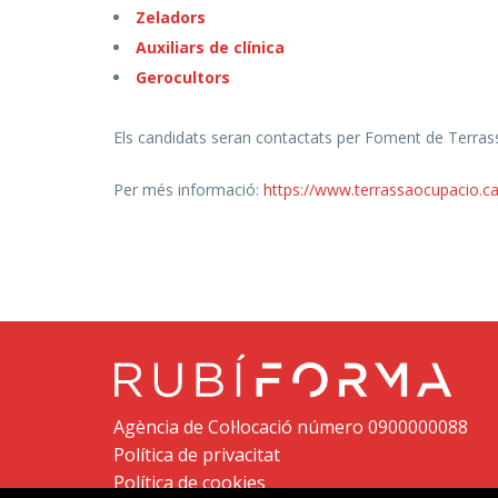
Zeladors
Auxiliars de clínica
Gerocultors
Els candidats seran contactats per Foment de Terrassa 
Per més informació:
https://www.terrassaocupacio.ca
Agència de Col·locació número 0900000088
Política de privacitat
Política de cookies