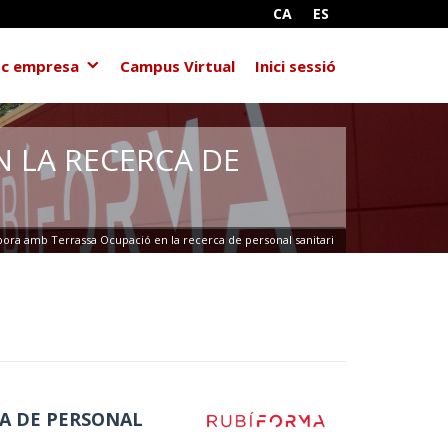
CA
ES
c empresa
Campus Virtual
Inici sessió
N LA RECERCA DE
bora amb Terrassa Ocupació en la recerca de personal sanitari
CA DE PERSONAL