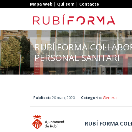
Mapa Web
|
Qui som
|
Contacte
RUBÍ FORMA COL·LABO
PERSONAL SANITARI
Publicat:
20 març 2020
Categoria:
General
RUBÍ FORMA COL