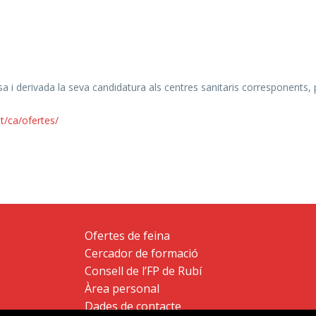
i derivada la seva candidatura als centres sanitaris corresponents, pe
t/ca/ofertes/
Ofertes de feina
Cercador de formació
Consell de l’FP de Rubí
Àrea personal
Dades de contacte