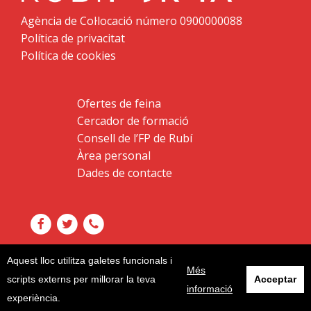
Agència de Col·locació número 0900000088
Política de privacitat
Política de cookies
Ofertes de feina
Cercador de formació
Consell de l’FP de Rubí
Àrea personal
Dades de contacte
Aquest lloc utilitza galetes funcionals i
Més
scripts externs per millorar la teva
Acceptar
informació
experiència.