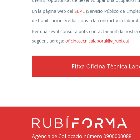
oferint l’oportunitat de desenvolupar una ocupació i un
En la pàgina web del
SEPE
(Servicio Público de Emple
de bonificacions/reduccions a la contractació laboral
Per qualsevol consulta pots contactar amb la nostra o
següent adreça:
oficinatecnicalaboral@ajrubi.cat
Fitxa Oficina Tècnica Lab
Agència de Col·locació número 0900000088