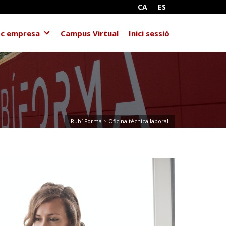
CA
ES
c empresa
Campus Virtual
Inici sessió
Rubí Forma
>
Oficina tècnica laboral