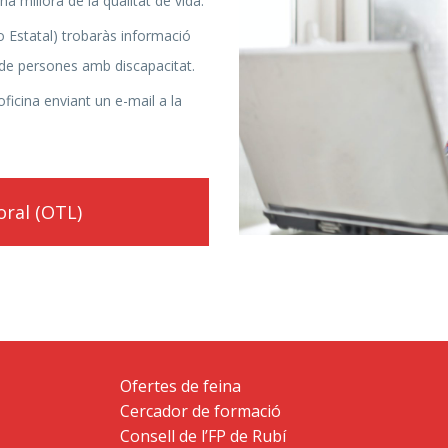
a millora de la qualitat de vida.
o Estatal) trobaràs informació
 de persones amb discapacitat.
ficina enviant un e-mail a la
oral (OTL)
Ofertes de feina
Cercador de formació
Consell de l’FP de Rubí