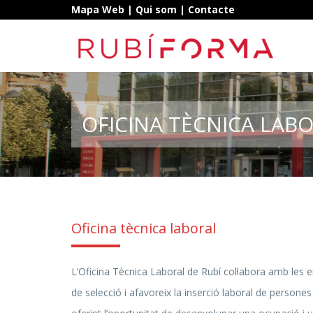
Mapa Web
|
Qui som
|
Contacte
OFICINA TÈCNICA LAB
Oficina tècnica laboral
L’Oficina Tècnica Laboral de Rubí col·labora amb les
de selecció i afavoreix la inserció laboral de persone