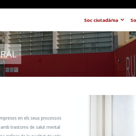
Soc ciutadà/na
So
ORAL
 empreses en els seus processos
s amb trastorns de salut mental