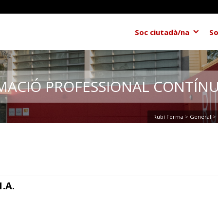
Soc ciutadà/na
So
MACIÓ PROFESSIONAL CONTÍNU
Rubí Forma
>
General
>
.A.