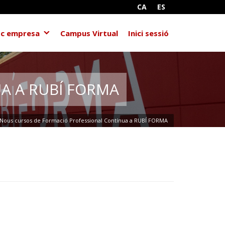
CA
ES
c empresa
Campus Virtual
Inici sessió
A A RUBÍ FORMA
Nous cursos de Formació Professional Contínua a RUBÍ FORMA