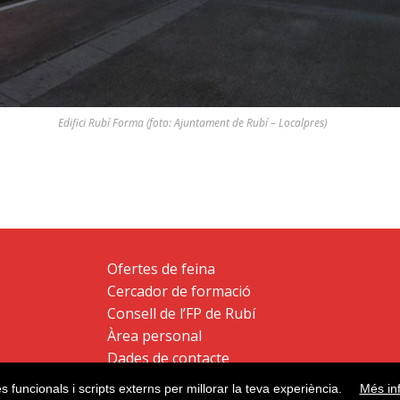
Edifici Rubí Forma (foto: Ajuntament de Rubí – Localpres)
Ofertes de feina
Cercador de formació
Consell de l’FP de Rubí
Àrea personal
Dades de contacte
es funcionals i scripts externs per millorar la teva experiència.
Més in