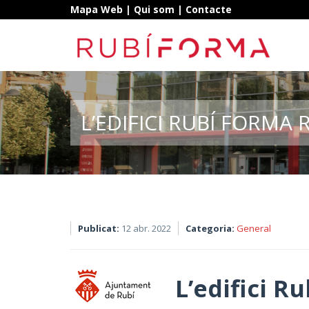
Mapa Web
|
Qui som
|
Contacte
L’EDIFICI RUBÍ FORMA
Publicat:
12 abr. 2022
Categoria:
General
L’edifici 