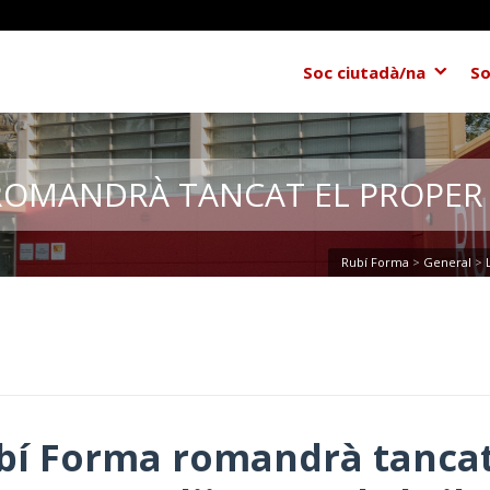
Soc ciutadà/na
So
 ROMANDRÀ TANCAT EL PROPER D
Rubí Forma
>
General
>
Rubí Forma romandrà tancat