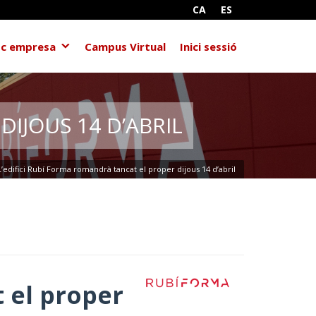
CA
ES
c empresa
Campus Virtual
Inici sessió
IJOUS 14 D’ABRIL
L’edifici Rubí Forma romandrà tancat el proper dijous 14 d’abril
 el proper