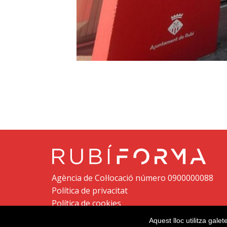
Agència de Col·locació número 0900000088
Política de privacitat
Política de cookies
Aquest lloc utilitza galet