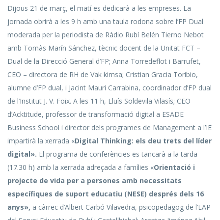
Dijous 21 de març, el matí es dedicarà a les empreses. La
jornada obrirà a les 9 h amb una taula rodona sobre l’FP Dual
moderada per la periodista de Ràdio Rubí Belén Tierno Nebot
amb Tomàs Marín Sánchez, tècnic docent de la Unitat FCT –
Dual de la Direcció General d’FP; Anna Torredeflot i Barrufet,
CEO – directora de RH de Vak kimsa; Cristian Gracia Toribio,
alumne d’FP dual, i Jacint Mauri Carrabina, coordinador d’FP dual
de l’Institut J. V. Foix. A les 11 h, Lluís Soldevila Vilasís; CEO
d’Acktitude, professor de transformació digital a ESADE
Business School i director dels programes de Management a l’IE
impartirà la xerrada «
Digital Thinking: els deu trets del líder
digital».
El programa de conferències es tancarà a la tarda
(17.30 h) amb la xerrada adreçada a famílies «
Orientació i
projecte de vida per a persones amb necessitats
específiques de suport educatiu (NESE) després dels 16
anys»,
a càrrec d’Albert Carbó Vilavedra, psicopedagog de l’EAP