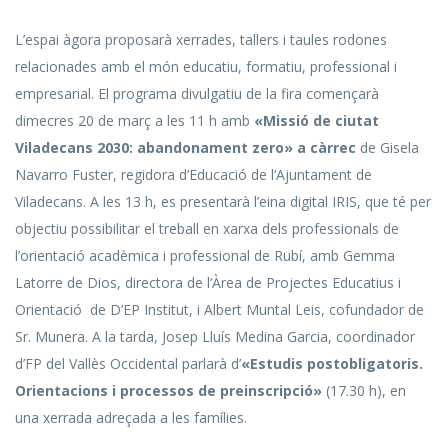
L’espai àgora proposarà xerrades, tallers i taules rodones
relacionades amb el món educatiu, formatiu, professional i
empresarial. El programa divulgatiu de la fira començarà
dimecres 20 de març a les 11 h amb
«Missió de ciutat
Viladecans 2030: abandonament zero» a càrrec
de Gisela
Navarro Fuster, regidora d’Educació de l’Ajuntament de
Viladecans. A les 13 h, es presentarà l’eina digital IRIS, que té per
objectiu possibilitar el treball en xarxa dels professionals de
l’orientació acadèmica i professional de Rubí, amb Gemma
Latorre de Dios, directora de l’Àrea de Projectes Educatius i
Orientació de D’EP Institut, i Albert Muntal Leis, cofundador de
Sr. Munera. A la tarda, Josep Lluís Medina Garcia, coordinador
d’FP del Vallès Occidental parlarà d’
«Estudis postobligatoris.
Orientacions i processos de preinscripció»
(17.30 h), en
una xerrada adreçada a les famílies.