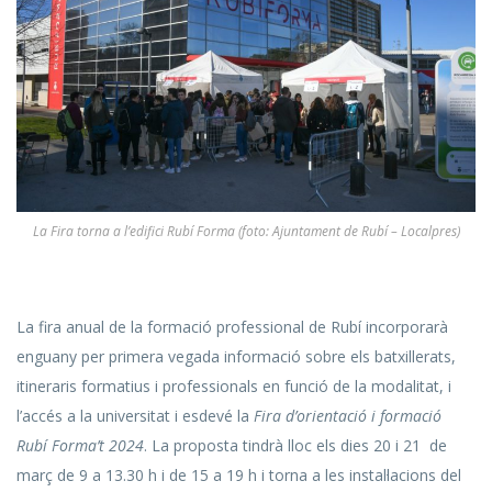
La Fira torna a l’edifici Rubí Forma (foto: Ajuntament de Rubí – Localpres)
La fira anual de la formació professional de Rubí incorporarà
enguany per primera vegada informació sobre els batxillerats,
itineraris formatius i professionals en funció de la modalitat, i
l’accés a la universitat i esdevé la
Fira d’orientació i formació
Rubí Forma’t 2024
. La proposta tindrà lloc els dies 20 i 21 de
març de 9 a 13.30 h i de 15 a 19 h i torna a les instal·lacions del