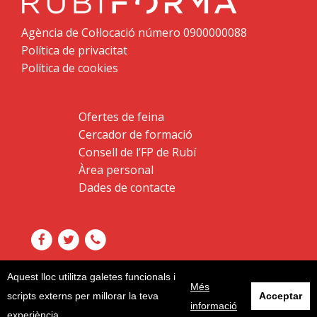
Agència de Col·locació número 0900000088
Política de privacitat
Política de cookies
Ofertes de feina
Cercador de formació
Consell de l’FP de Rubí
Àrea personal
Dades de contacte
Aquest lloc utilitza galetes funcionals i
Més
scripts externs per millorar la teva
Acceptar
informació
experiència.