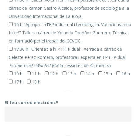
càrrec de Ramon Castro Alcaide, professor de sociologia a la
Universidad Internacional de La Rioja.
16 h "Apropa't a l'FP industrial i tecnològica. Vocacions amb
futur!" Taller a càrrec de Yolanda Ordóñez Guerrero. Tècnica
en formació per el treball del CCVOC.
17.30 h "Orienta't a l'FP i l'FP dual". Xerrada a càrrec de
Celeste Pérez Romero, professora i experta en FP i FP dual.
Escape Truck: Wanted
(Cada sessió és de 45 minuts)
10 h
11 h
12 h
13 h
14 h
15 h
16 h
17 h
18 h
El teu correu electrònic*