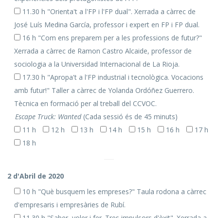
11.30 h "Orienta't a l'FP i l'FP dual". Xerrada a càrrec de
José Luís Medina García, professor i expert en FP i FP dual.
16 h "Com ens preparem per a les professions de futur?"
Xerrada a càrrec de Ramon Castro Alcaide, professor de
sociologia a la Universidad Internacional de La Rioja.
17.30 h "Apropa't a l'FP industrial i tecnològica. Vocacions
amb futur!" Taller a càrrec de Yolanda Ordóñez Guerrero.
Tècnica en formació per al treball del CCVOC.
Escape Truck: Wanted
(Cada sessió és de 45 minuts)
11 h
12 h
13 h
14 h
15 h
16 h
17 h
18 h
2 d'Abril de 2020
10 h "Què busquem les empreses?" Taula rodona a càrrec
d'empresaris i empresàries de Rubí.
11.30 h "Saber, voler i fer. Tres impulsors d'èxit". Xerrada a