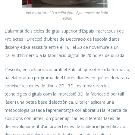
Una estructura 3D a edRa (foto. Ajuntament de Rubí –
edRa)
L’alumnat dels cicles de grau superior d’Espais Interactius i de
Projectes i Direcció d’Obres de Decoració de l’escola d’art i
disseny edRa assistirà entre el 16 i el 20 de novembre a un
taller d’Immersió a la fabricació digital de 20 hores de durada.
L’escola, en col·laboració amb el FabLab que ofereix la formació,
ha elaborat un programa de 4 hores diàries en què es donaran a
conèixer les eines de dibuix 2D i 3D i es mostraran les
tecnologies digitals com la impressió 3D, la fabricació per tall
làser i una petita base d’electrònica. El taller aplicarà una
metodologia basada l’aprenentatge col.laboratiu i la recerca de
solucions conjuntes, on poder aplicar les diferents fases de
desenvolupament d’un projecte des de la ideació (identificació
del repte o problema resoldre), el disseny de la solució,