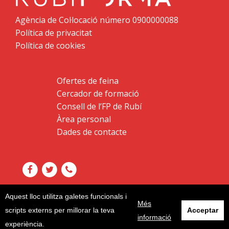
Agència de Col·locació número 0900000088
Política de privacitat
Política de cookies
Ofertes de feina
Cercador de formació
Consell de l’FP de Rubí
Àrea personal
Dades de contacte
Aquest lloc utilitza galetes funcionals i
Més
scripts externs per millorar la teva
Acceptar
informació
experiència.